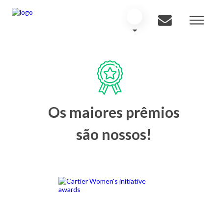
Os maiores prêmios
são nossos!