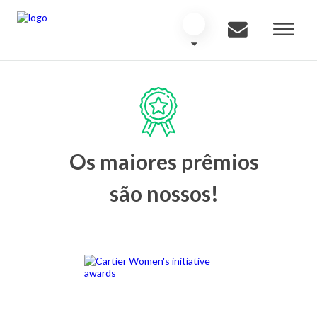
Os maiores prêmios
são nossos!