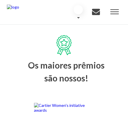
Os maiores prêmios
são nossos!