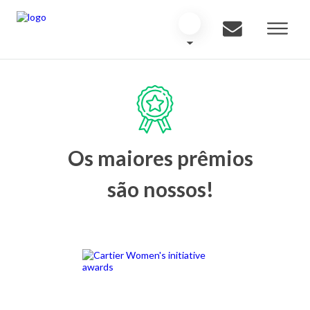
Os maiores prêmios
são nossos!