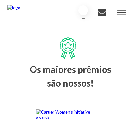
Os maiores prêmios
são nossos!