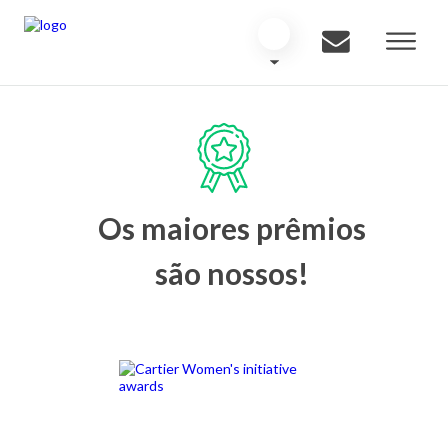
Os maiores prêmios
são nossos!