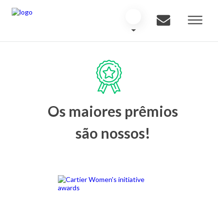
Os maiores prêmios
são nossos!