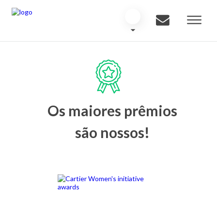
Os maiores prêmios
são nossos!