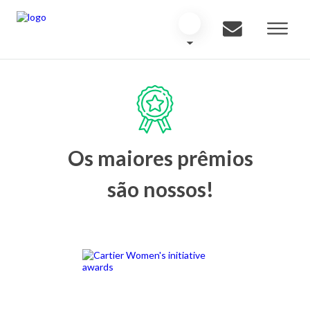
Os maiores prêmios
são nossos!