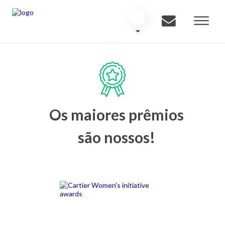
Os maiores prêmios
são nossos!