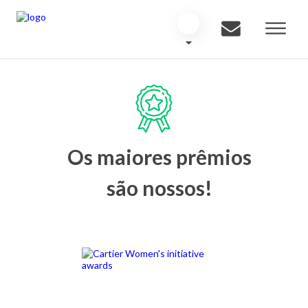
Os maiores prêmios
são nossos!