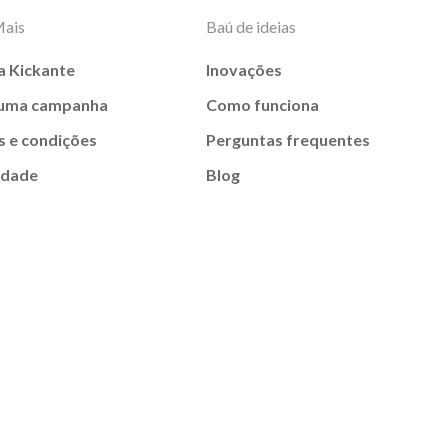
Mais
Baú de ideias
a Kickante
Inovações
 uma campanha
Como funciona
 e condições
Perguntas frequentes
idade
Blog