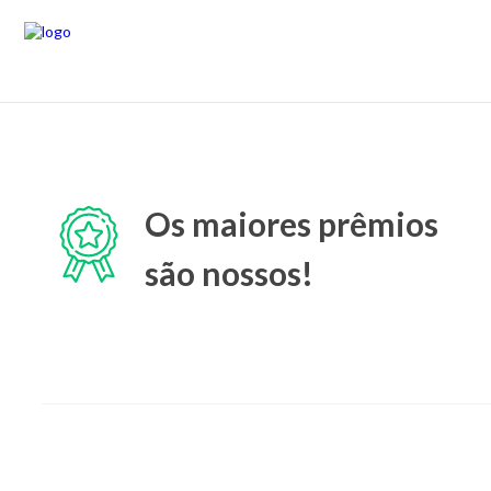
Os maiores prêmios
são nossos!