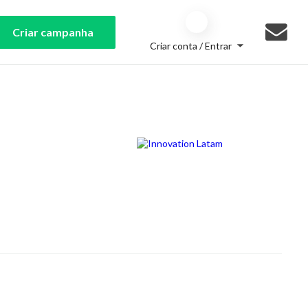
Criar campanha
Criar conta / Entrar