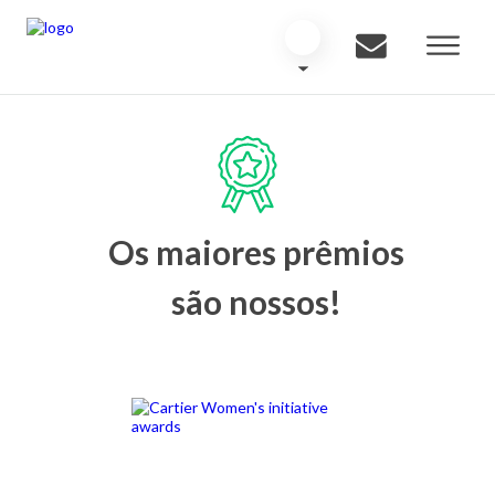
Os maiores prêmios
são nossos!