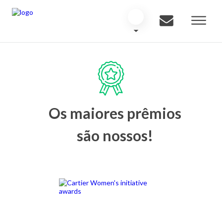
Os maiores prêmios
são nossos!