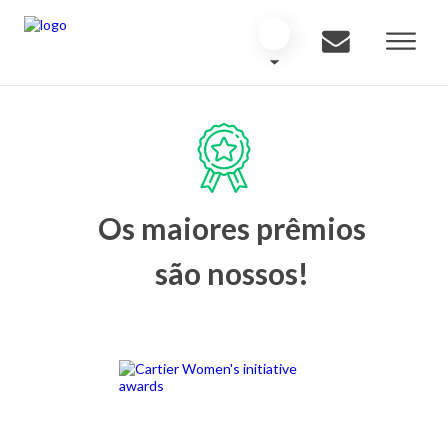
Os maiores prêmios
são nossos!