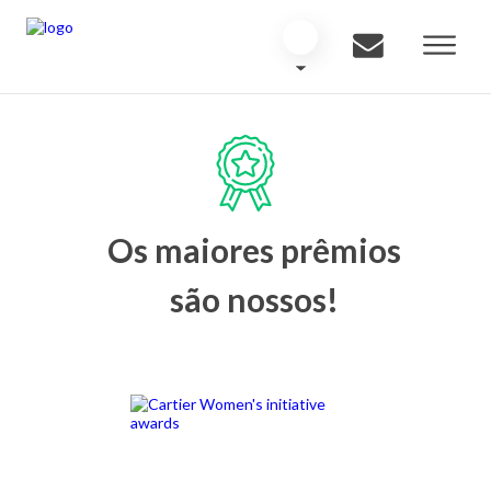
Os maiores prêmios
são nossos!