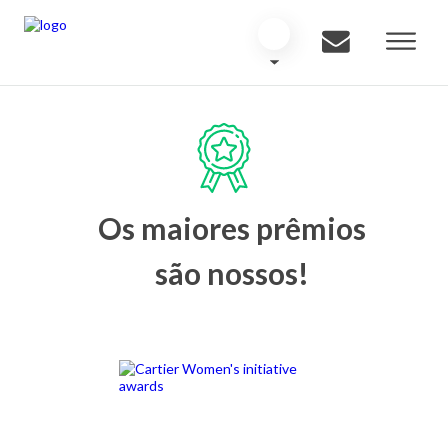
Os maiores prêmios
são nossos!