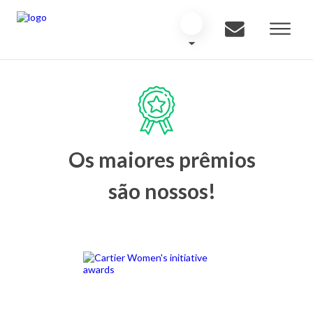
Os maiores prêmios
são nossos!