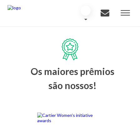
Os maiores prêmios
são nossos!