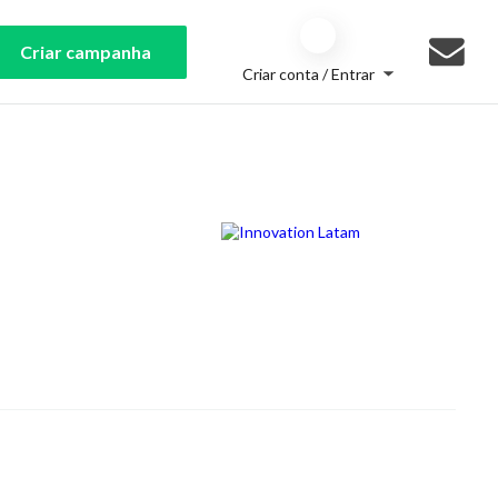
Criar campanha
Criar conta / Entrar