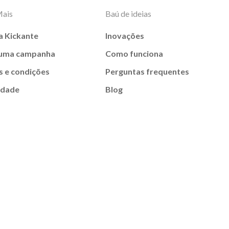
Mais
Baú de ideias
a Kickante
Inovações
 uma campanha
Como funciona
 e condições
Perguntas frequentes
idade
Blog