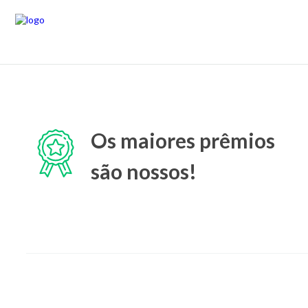
Os maiores prêmios
são nossos!