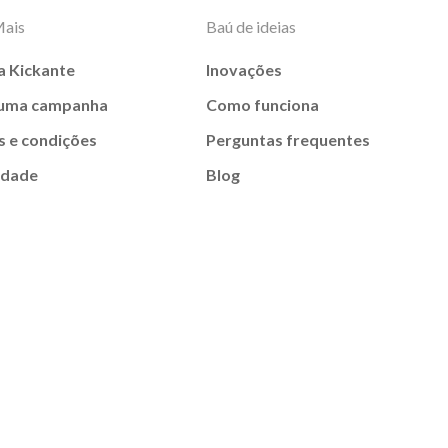
Mais
Baú de ideias
a Kickante
Inovações
 uma campanha
Como funciona
 e condições
Perguntas frequentes
idade
Blog