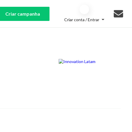
Criar campanha
Criar conta / Entrar