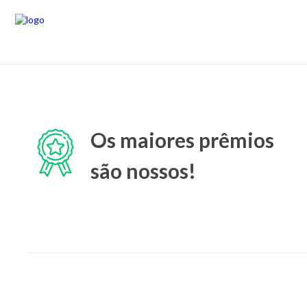
Os maiores prêmios
são nossos!