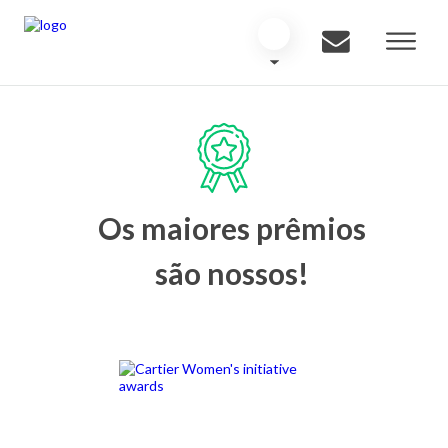
Os maiores prêmios
são nossos!