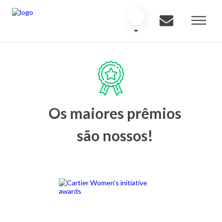
Os maiores prêmios
são nossos!