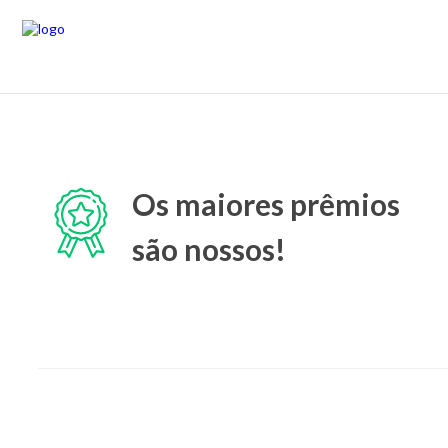
Os maiores prêmios
são nossos!