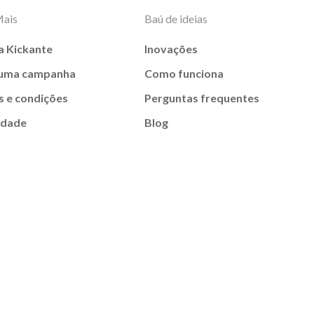
Mais
Baú de ideias
a Kickante
Inovações
 uma campanha
Como funciona
 e condições
Perguntas frequentes
idade
Blog