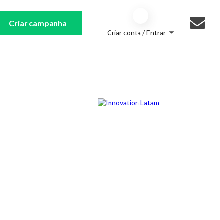
Criar campanha
Criar conta / Entrar