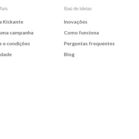
Mais
Baú de ideias
a Kickante
Inovações
 uma campanha
Como funciona
 e condições
Perguntas frequentes
idade
Blog