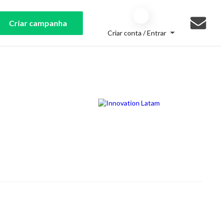
Criar campanha
Criar conta / Entrar