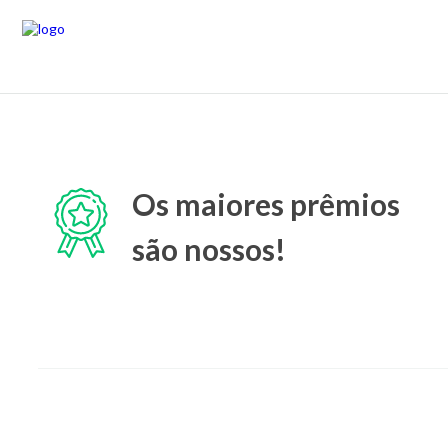
Os maiores prêmios
são nossos!