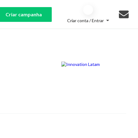
Criar campanha
Criar conta / Entrar