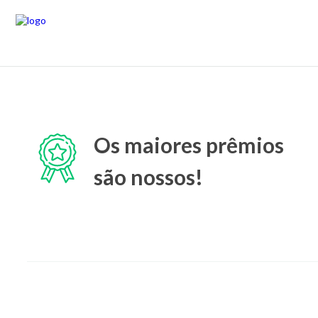
Os maiores prêmios
são nossos!