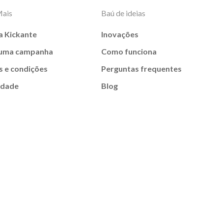
Mais
Baú de ideias
a Kickante
Inovações
 uma campanha
Como funciona
 e condições
Perguntas frequentes
idade
Blog