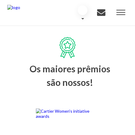
Os maiores prêmios
são nossos!