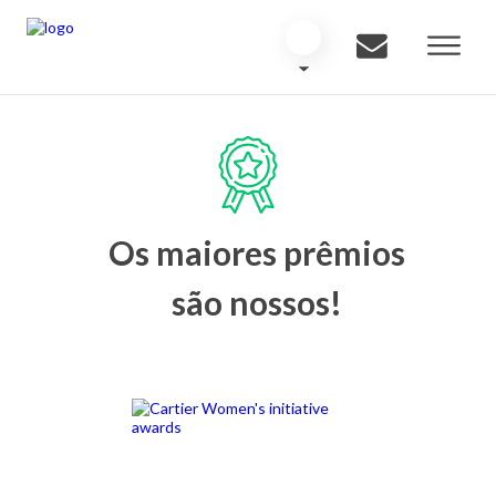
Os maiores prêmios
são nossos!