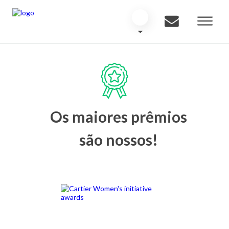
Os maiores prêmios
são nossos!