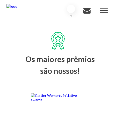
Os maiores prêmios
são nossos!