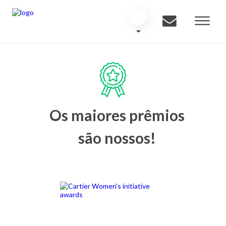
Os maiores prêmios
são nossos!