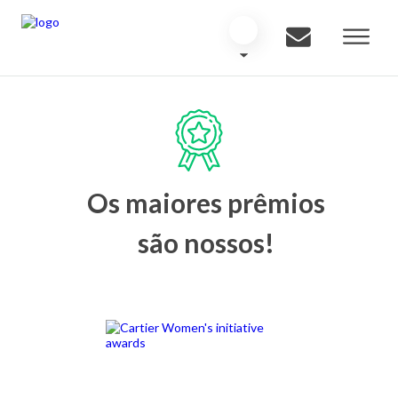
Os maiores prêmios
são nossos!