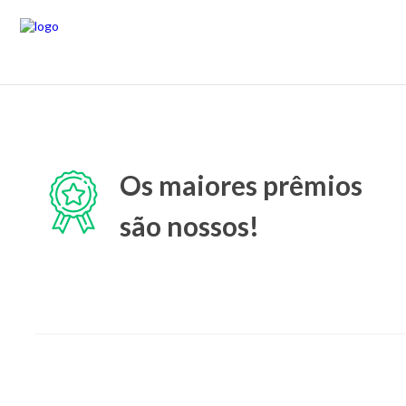
Os maiores prêmios
são nossos!