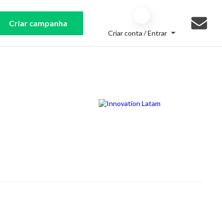
Criar campanha
Criar conta / Entrar