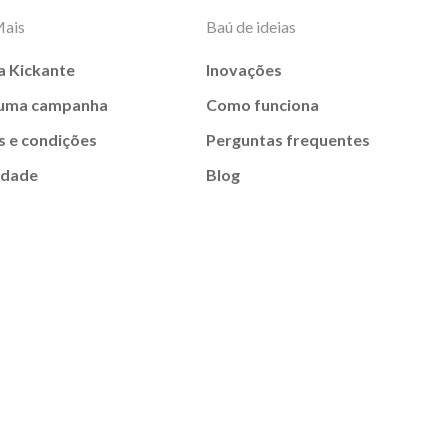
Mais
Baú de ideias
a Kickante
Inovações
 uma campanha
Como funciona
 e condições
Perguntas frequentes
idade
Blog