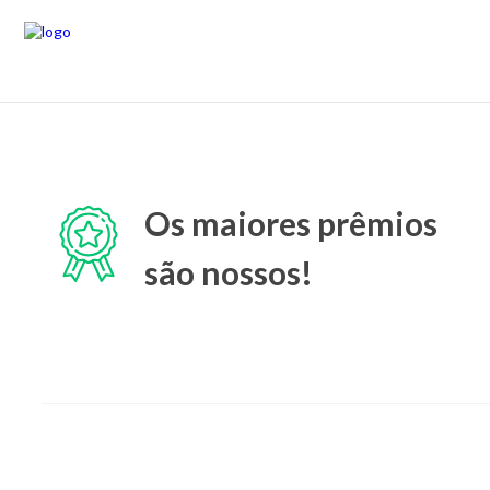
Os maiores prêmios
são nossos!