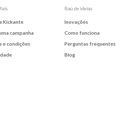
Mais
Baú de ideias
a Kickante
Inovações
 uma campanha
Como funciona
 e condições
Perguntas frequentes
idade
Blog