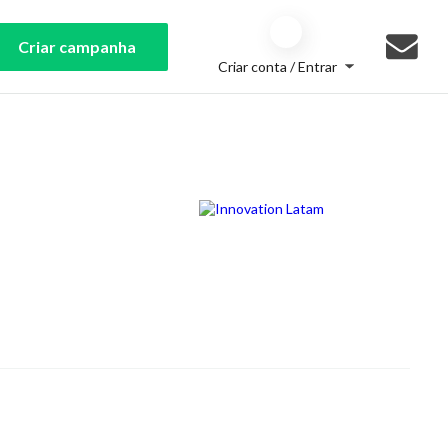
Criar campanha
Criar conta / Entrar