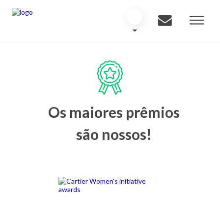
Os maiores prêmios
são nossos!