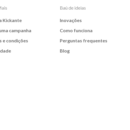
Mais
Baú de ideias
a Kickante
Inovações
 uma campanha
Como funciona
 e condições
Perguntas frequentes
idade
Blog