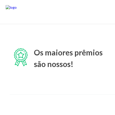
Os maiores prêmios
são nossos!