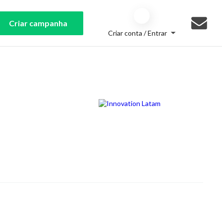
Criar campanha
Criar conta / Entrar