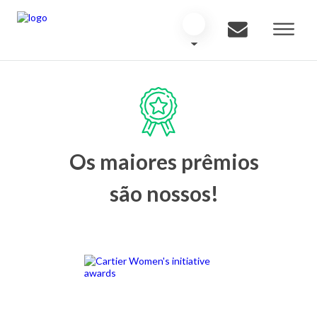
Os maiores prêmios
são nossos!