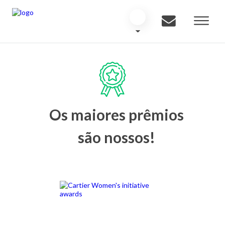
Os maiores prêmios
são nossos!