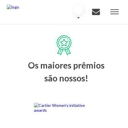
Os maiores prêmios
são nossos!