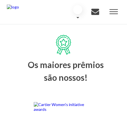
Os maiores prêmios
são nossos!