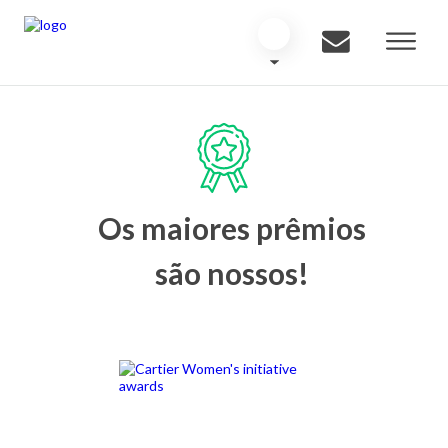
Os maiores prêmios
são nossos!