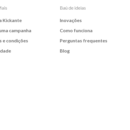
Mais
Baú de ideias
a Kickante
Inovações
 uma campanha
Como funciona
 e condições
Perguntas frequentes
idade
Blog