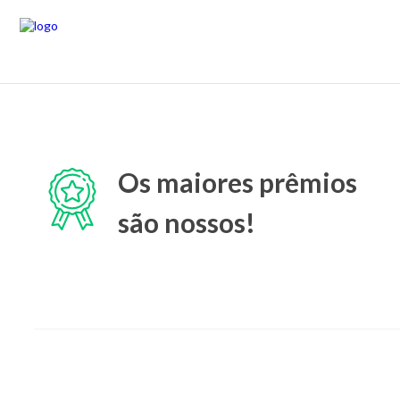
Os maiores prêmios
são nossos!