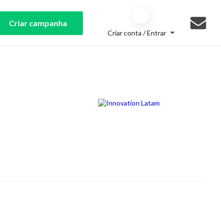
Criar campanha
Criar conta / Entrar