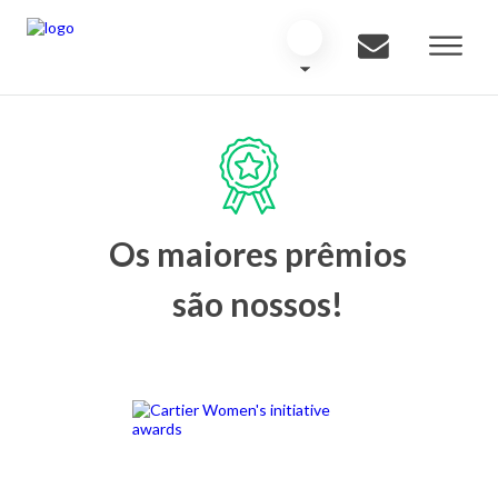
Os maiores prêmios
são nossos!