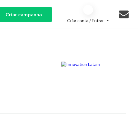
Criar campanha
Criar conta / Entrar