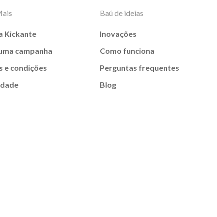
Mais
Baú de ideias
a Kickante
Inovações
 uma campanha
Como funciona
 e condições
Perguntas frequentes
idade
Blog