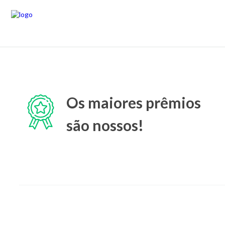
Os maiores prêmios
são nossos!