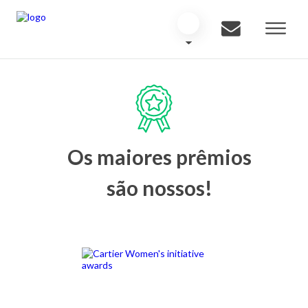
Os maiores prêmios
são nossos!