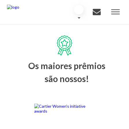
Os maiores prêmios
são nossos!