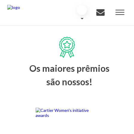
Os maiores prêmios
são nossos!