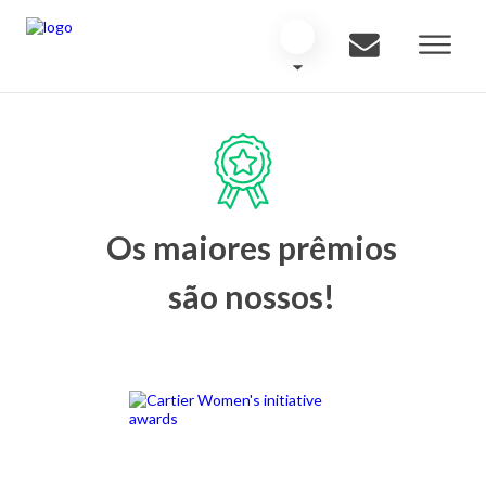
Os maiores prêmios
são nossos!