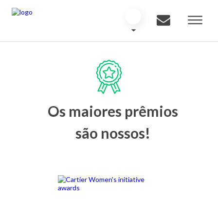
Os maiores prêmios
são nossos!