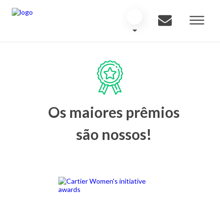
Os maiores prêmios
são nossos!